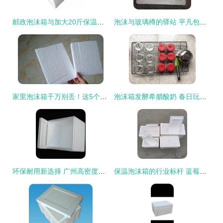
邮政泡沫箱与加大20斤保温箱套装搭配配套纸箱 快递运输包装的完美方案分析
泡沫与玻璃樽的驿站 平凡包装背后的匠心守护
家里泡沫箱千万别丢！这5个隐藏妙用让你的生活省钱又便利
泡沫箱发酵希腊酸奶 春日玩味与轻悦瘦身的默契共鸣
环保耐用新选择 广州高密度防压泡沫箱品质解析
保温泡沫箱的行业标杆 蓝莓车厘子与大闸蟹冷藏保鲜的双重守护 ——隔潮性与保温技术的深度解析（eep企查）